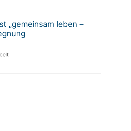
est „gemeinsam leben –
segnung
belt