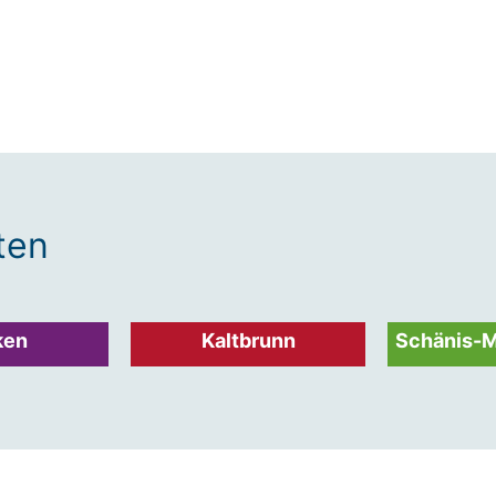
ten
ken
Kaltbrunn
Schänis-M