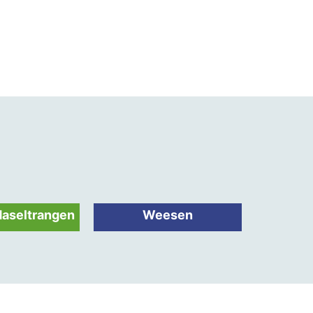
aseltrangen
Weesen