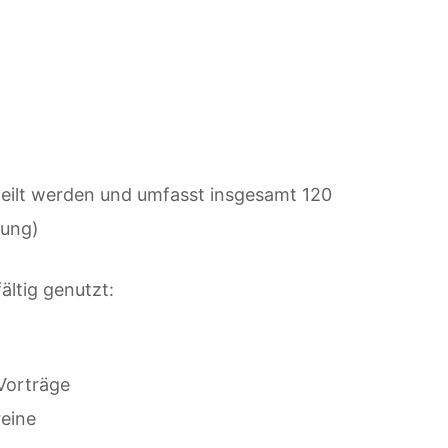
teilt werden und umfasst insgesamt 120
lung)
fältig genutzt:
Vorträge
reine