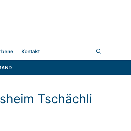
rbene
Kontakt
BAND
rsheim Tschächli