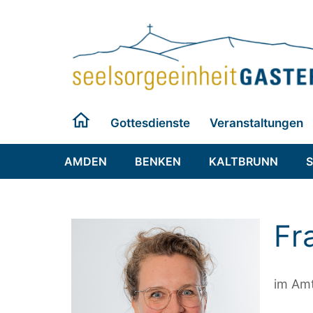
Zum
Inhalt
springen
Gottesdienste
Veranstaltungen
AMDEN
BENKEN
KALTBRUNN
Fr
im Amt