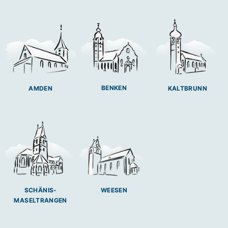
BENKEN
AMDEN
KALTBRUNN
SCHÄNIS-
WEESEN
MASELTRANGEN