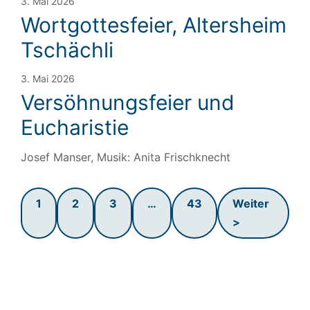
3. Mai 2026
Wortgottesfeier, Altersheim
Tschächli
3. Mai 2026
Versöhnungsfeier und
Eucharistie
Josef Manser, Musik: Anita Frischknecht
1
2
3
…
43
Weiter
>